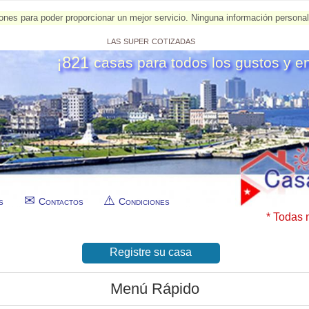
esiones para poder proporcionar un mejor servicio. Ninguna información person
las super cotizadas
¡821
casas para todos los gustos y e
s
Contactos
Condiciones
* Todas 
Registre su casa
Menú Rápido