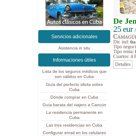
De Je
25 eur
Camagü
Servicios adicionales
Dir. ind:
6ta
Tipo
negoc
Asistencia in situ
Tipo renta:
Cuartos: 4
Informaciones útiles
Detalles
Lista de los seguros médicos que
son válidos en Cuba
Guía del perfecto idiota sobre
Cuba
Dónde comprar en Cuba
Guía barata del viajero a Cancún
La residencia permanente en
Cuba
Las tres residencias en Cuba
Configurar email en los celulares