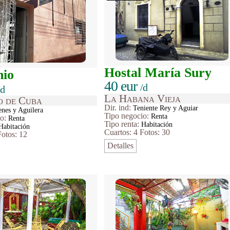
Hostal María Sury
nio
40 eur
/d
/d
La Habana Vieja
o de Cuba
Dir. ind:
Teniente Rey y Aguiar
nes y Aguilera
Tipo
negocio
:
Renta
io
:
Renta
Tipo renta:
Habitación
Habitación
Cuartos: 4
Fotos: 30
Fotos: 12
Detalles