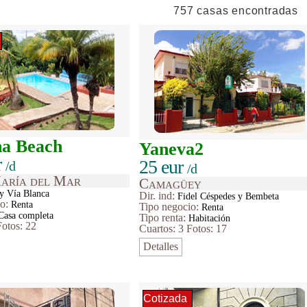
757 casas encontradas
na Beach
Yaneva2
r
25 eur
/d
/d
aría del Mar
Camagüey
y Vía Blanca
Dir. ind:
Fidel Céspedes y Bembeta
io
:
Renta
Tipo
negocio
:
Renta
Casa completa
Tipo renta:
Habitación
Fotos: 22
Cuartos: 3
Fotos: 17
Detalles
Cotizada