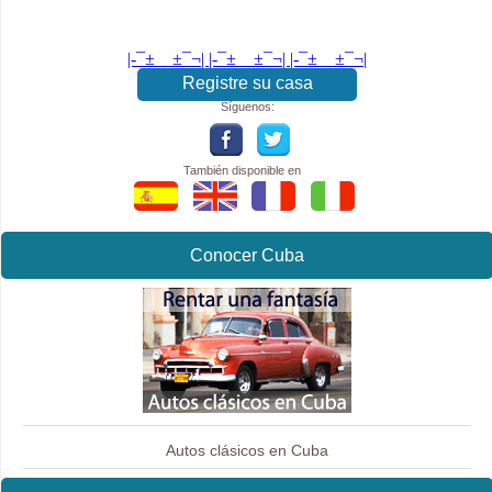
|-¯±­__­±¯¬| |-¯±­__­±¯¬| |-¯±­__­±¯¬|
Registre su casa
Síguenos:
También disponible en
Conocer Cuba
Autos clásicos en Cuba