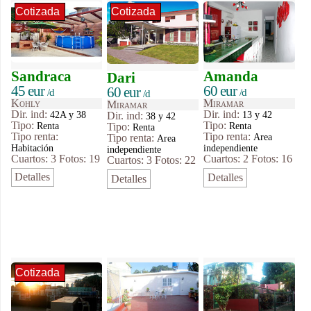
Cotizada
Cotizada
Sandraca
Amanda
Dari
45 eur
60 eur
60 eur
/d
/d
/d
Kohly
Miramar
Miramar
Dir. ind:
Dir. ind:
42A y 38
13 y 42
Dir. ind:
38 y 42
Tipo
:
Tipo
:
Renta
Renta
Tipo
:
Renta
Tipo renta:
Tipo renta:
Area
Tipo renta:
Area
Habitación
independiente
independiente
Cuartos: 3
Fotos: 19
Cuartos: 2
Fotos: 16
Cuartos: 3
Fotos: 22
Detalles
Detalles
Detalles
Cotizada