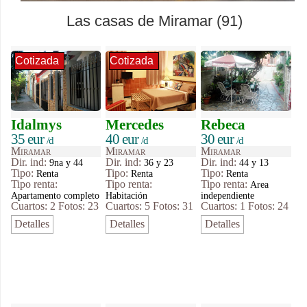
Las casas de Miramar (91)
Cotizada
Cotizada
Idalmys
Mercedes
Rebeca
35 eur
40 eur
30 eur
/d
/d
/d
Miramar
Miramar
Miramar
Dir. ind:
Dir. ind:
Dir. ind:
9na y 44
36 y 23
44 y 13
Tipo
:
Tipo
:
Tipo
:
Renta
Renta
Renta
Tipo renta:
Tipo renta:
Tipo renta:
Area
Apartamento completo
Habitación
independiente
Cuartos: 2
Fotos: 23
Cuartos: 5
Fotos: 31
Cuartos: 1
Fotos: 24
Detalles
Detalles
Detalles