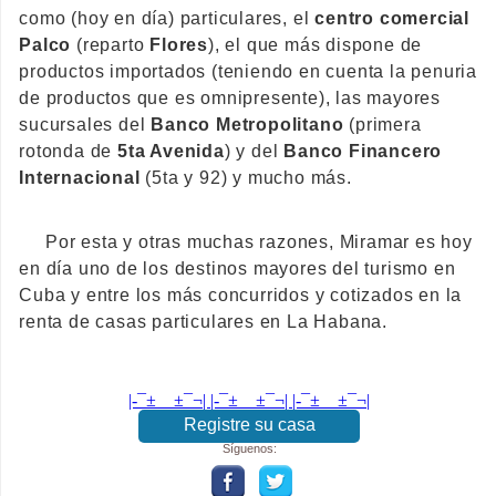
como (hoy en día) particulares, el
centro comercial
Palco
(reparto
Flores
), el que más dispone de
productos importados (teniendo en cuenta la penuria
de productos que es omnipresente), las mayores
sucursales del
Banco Metropolitano
(primera
rotonda de
5ta Avenida
) y del
Banco Financero
Internacional
(5ta y 92) y mucho más.
Por esta y otras muchas razones, Miramar es hoy
en día uno de los destinos mayores del turismo en
Cuba y entre los más concurridos y cotizados en la
renta de casas particulares en La Habana.
|-¯±­__­±¯¬| |-¯±­__­±¯¬| |-¯±­__­±¯¬|
Registre su casa
Síguenos: