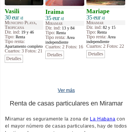
Vasili
Mariape
Iraima
30 eur
35 eur
35 eur
/d
/d
/d
Municipio Playa,
Miramar
Miramar
Tropicana
Dir. ind:
82 y 15
Dir. ind:
13 y 84
Dir. ind:
Tipo
:
19 y 46
Renta
Tipo
:
Renta
Tipo
:
Tipo renta:
Renta
Area
Tipo renta:
Area
Tipo renta:
independiente
independiente
Cuartos: 2
Fotos: 22
Apartamento completo
Cuartos: 2
Fotos: 16
Cuartos: 3
Fotos: 21
Detalles
Detalles
Detalles
Ver más
Renta de casas particulares en Miramar
M
iramar es seguramente la zona de
La Habana
con
el mayor número de casas particulares, hay de todos