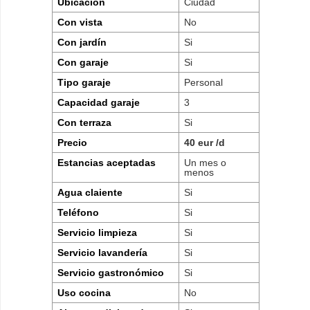
Ubicación
Ciudad
Con vista
No
Con jardín
Si
Con garaje
Si
Tipo garaje
Personal
Capacidad garaje
3
Con terraza
Si
Precio
40 eur /d
Estancias aceptadas
Un mes o
menos
Agua claiente
Si
Teléfono
Si
Servicio limpieza
Si
Servicio lavandería
Si
Servicio gastronómico
Si
Uso cocina
No