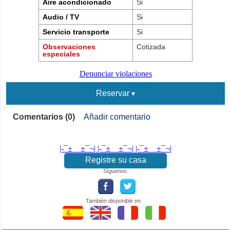
Aire acondicionado
Si
Audio / TV
Si
Servicio transporte
Si
Observaciones
Cotizada
especiales
Denunciar violaciones
Reservar
Comentarios (0)
Añadir comentario
|-¯±­__­±¯¬| |-¯±­__­±¯¬| |-¯±­__­±¯¬|
Registre su casa
Síguenos:
También disponible en