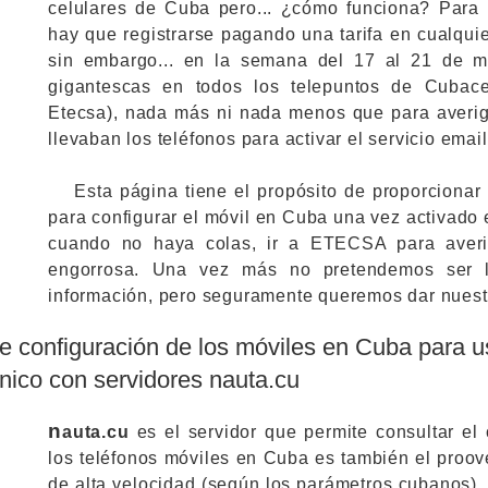
celulares de Cuba pero... ¿cómo funciona? Para po
hay que registrarse pagando una tarifa en cualqui
sin embargo... en la semana del 17 al 21 de m
gigantescas en todos los telepuntos de Cubace
Etecsa), nada más ni nada menos que para averig
llevaban los teléfonos para activar el servicio emai
Esta página tiene el propósito de proporcionar
para configurar el móvil en Cuba una vez activado e
cuando no haya colas, ir a ETECSA para averi
engorrosa. Una vez más no pretendemos ser l
información, pero seguramente queremos dar nuestr
e configuración de los móviles en Cuba para us
ónico con servidores nauta.cu
n
auta.cu
es el servidor que permite consultar el 
los teléfonos móviles en Cuba es también el proov
de alta velocidad (según los parámetros cubanos). 