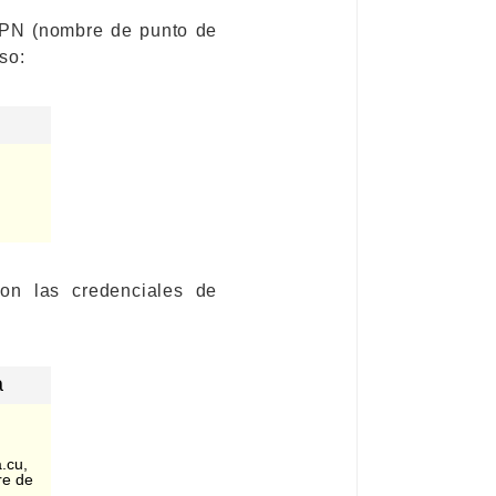
 APN (nombre de punto de
so:
con las credenciales de
a
.cu,
re de