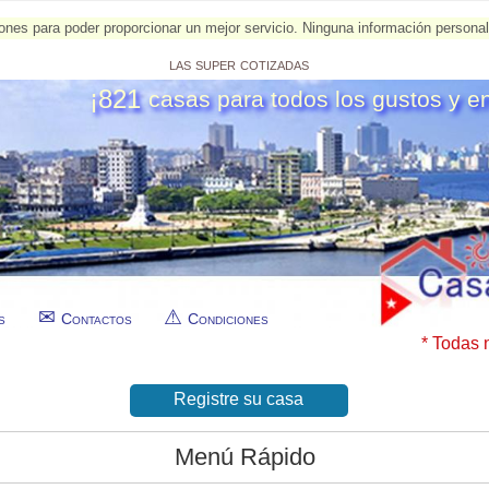
esiones para poder proporcionar un mejor servicio. Ninguna información person
las super cotizadas
¡821
casas para todos los gustos y e
s
Contactos
Condiciones
* Todas 
Registre su casa
Menú Rápido