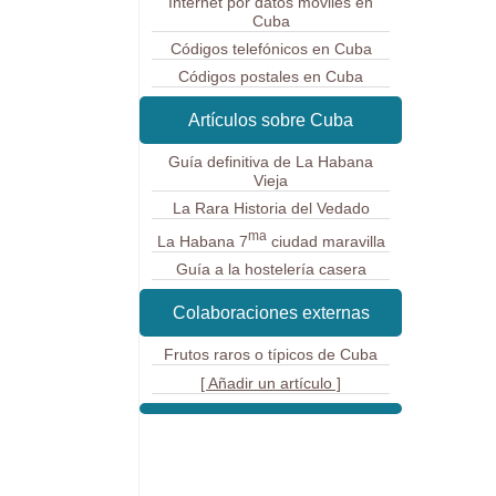
Internet por datos móviles en
Cuba
Códigos telefónicos en Cuba
Códigos postales en Cuba
Artículos sobre Cuba
Guía definitiva de La Habana
Vieja
La Rara Historia del Vedado
ma
La Habana 7
ciudad maravilla
Guía a la hostelería casera
Colaboraciones externas
Frutos raros o típicos de Cuba
[ Añadir un artículo ]