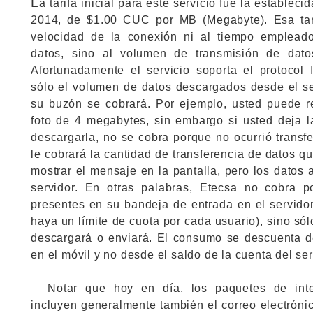
L
a tarifa inicial para este servicio fue la establec
2014, de $1.00 CUC por MB (Megabyte). Esa tari
velocidad de la conexión ni al tiempo empleado
datos, sino al volumen de transmisión de dato
Afortunadamente el servicio soporta el protocol 
sólo el volumen de datos descargados desde el s
su buzón se cobrará. Por ejemplo, usted puede r
foto de 4 megabytes, sin embargo si usted deja la
descargarla, no se cobra porque no ocurrió transf
le cobrará la cantidad de transferencia de datos q
mostrar el mensaje en la pantalla, pero los datos
servidor. En otras palabras, Etecsa no cobra p
presentes en su bandeja de entrada en el servid
haya un límite de cuota por cada usuario), sino sól
descargará o enviará. El consumo se descuenta d
en el móvil y no desde el saldo de la cuenta del se
Notar que hoy en día, los paquetes de inte
incluyen generalmente también el correo electróni