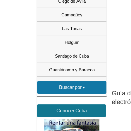
Ciego de Ávila
Camagüey
Las Tunas
Holguín
Santiago de Cuba
Guantánamo y Baracoa
Buscar por
Guía d
electr
Conocer Cuba