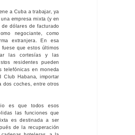
ene a Cuba a trabajar, ya
 una empresa mixta (y en
 de dólares de facturado
como negociante, como
rma extranjera. En esa
o fuese que estos últimos
tar las cortesías y las
Estos residentes pueden
as telefónicas en moneda
el Club Habana, importar
a dos coches, entre otros
orio es que todos esos
lidas las funciones que
ixta es destinada a ser
pués de la recuperación
 cadenas hoteleras, a la