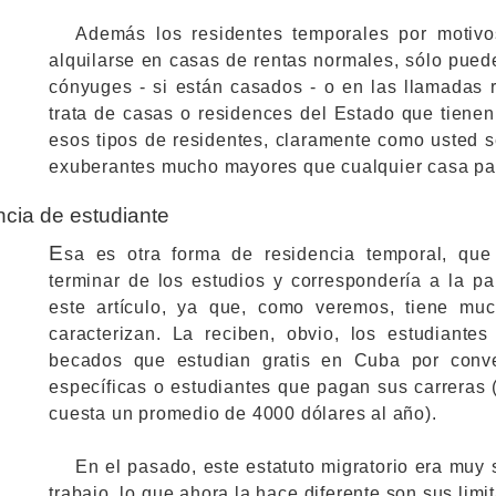
Además los residentes temporales por motiv
alquilarse en casas de rentas normales, sólo pued
cónyuges - si están casados - o en las llamadas r
trata de casas o residences del Estado que tienen 
esos tipos de residentes, claramente como usted s
exuberantes mucho mayores que cualquier casa par
cia de estudiante
E
sa es otra forma de residencia temporal, qu
terminar de los estudios y correspondería a la pa
este artículo, ya que, como veremos, tiene muc
caracterizan. La reciben, obvio, los estudiantes
becados que estudian gratis en Cuba por conve
específicas o estudiantes que pagan sus carreras (
cuesta un promedio de 4000 dólares al año).
En el pasado, este estatuto migratorio era muy s
trabajo, lo que ahora la hace diferente son sus limi