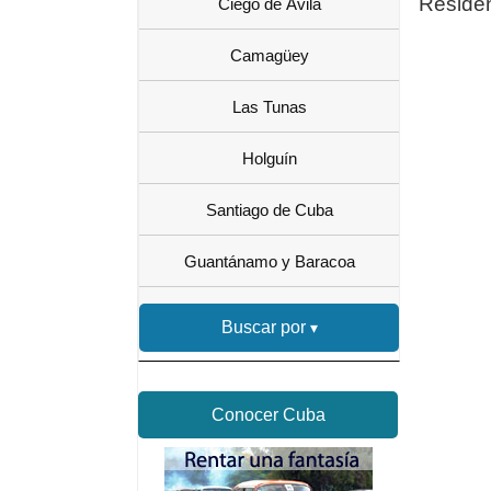
Residen
Ciego de Ávila
Camagüey
Las Tunas
Holguín
Santiago de Cuba
Guantánamo y Baracoa
Buscar por
Conocer Cuba