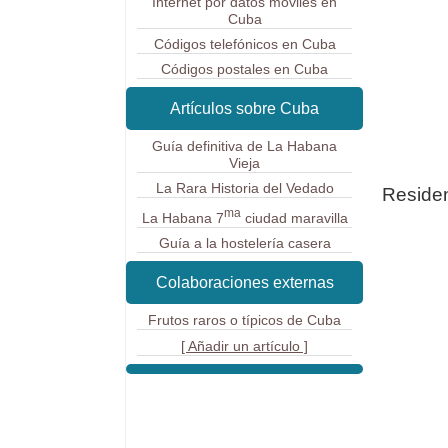
Internet por datos móviles en
Cuba
Códigos telefónicos en Cuba
Códigos postales en Cuba
Artículos sobre Cuba
Guía definitiva de La Habana
Vieja
La Rara Historia del Vedado
Residen
ma
La Habana 7
ciudad maravilla
Guía a la hostelería casera
Colaboraciones externas
Frutos raros o típicos de Cuba
[ Añadir un artículo ]