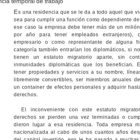
cia temporal de trabajo
E
s una residencia que se le da a todo aquel que vi
sea para cumplir una función como dependiente de
ese caso la empresa debe tener más de un milión
por año para tener empleados extranjeros), 
empresario o como representante de alguna fi
categoría también entrarían los diplomáticos, si n
tienen un estatuto migratorio aparte, sin con
inmunidades diplomáticas que los benefician. 
tener propiedades y servicios a su nombre, líne
libremente convertibles, ser miembros anuales d
un container de efectos personales y adquirir hast
derechos.
El inconveniente con este estatuto migrat
derechos se pierden una vez terminadas o cump
dieron lugar a esa residencia. Toda empresa m
nacionalizada al cabo de unos cuantos años des
del capital invertido, eso le ha pasado a muchas