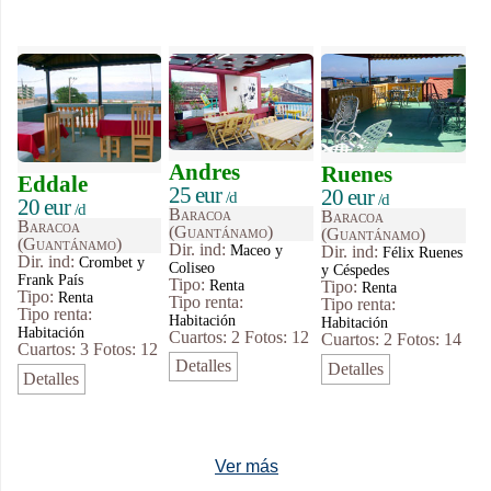
Andres
Ruenes
Eddale
25 eur
20 eur
/d
/d
20 eur
/d
Baracoa
Baracoa
Baracoa
(Guantánamo)
(Guantánamo)
(Guantánamo)
Dir. ind:
Maceo y
Dir. ind:
Félix Ruenes
Dir. ind:
Crombet y
Coliseo
y Céspedes
Frank País
Tipo
:
Renta
Tipo
:
Renta
Tipo
:
Renta
Tipo renta:
Tipo renta:
Tipo renta:
Habitación
Habitación
Habitación
Cuartos: 2
Fotos: 12
Cuartos: 2
Fotos: 14
Cuartos: 3
Fotos: 12
Detalles
Detalles
Detalles
Ver más