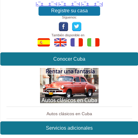
|-¯±­__­±¯¬| |-¯±­__­±¯¬| |-¯±­__­±¯¬|
Registre su casa
Síguenos:
También disponible en
Conocer Cuba
Autos clásicos en Cuba
Servicios adicionales