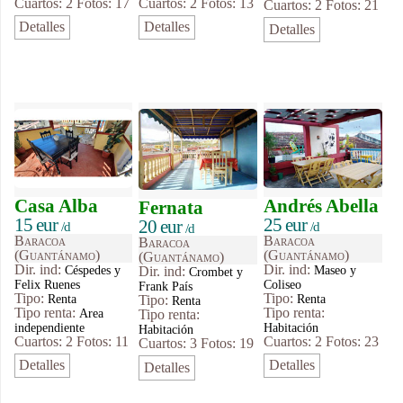
Cuartos: 2
Fotos: 17
Cuartos: 2
Fotos: 13
Cuartos: 2
Fotos: 21
Detalles
Detalles
Detalles
Casa Alba
Andrés Abella
Fernata
15 eur
25 eur
20 eur
/d
/d
/d
Baracoa
Baracoa
Baracoa
(Guantánamo)
(Guantánamo)
(Guantánamo)
Dir. ind:
Dir. ind:
Céspedes y
Maseo y
Dir. ind:
Crombet y
Felix Ruenes
Coliseo
Frank País
Tipo
:
Tipo
:
Renta
Renta
Tipo
:
Renta
Tipo renta:
Tipo renta:
Area
Tipo renta:
independiente
Habitación
Habitación
Cuartos: 2
Fotos: 11
Cuartos: 2
Fotos: 23
Cuartos: 3
Fotos: 19
Detalles
Detalles
Detalles