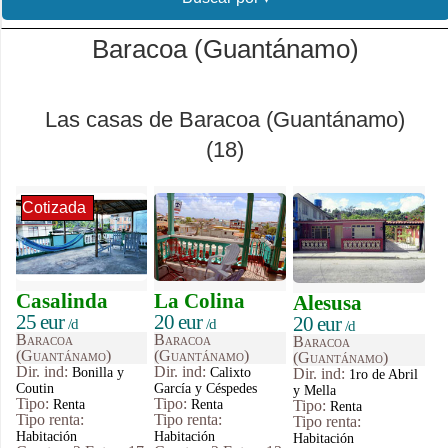
Baracoa (Guantánamo)
Las casas de Baracoa (Guantánamo)
(18)
Cotizada
Casalinda
La Colina
Alesusa
25 eur
20 eur
20 eur
/d
/d
/d
Baracoa
Baracoa
Baracoa
(Guantánamo)
(Guantánamo)
(Guantánamo)
Dir. ind:
Dir. ind:
Bonilla y
Calixto
Dir. ind:
1ro de Abril
Coutin
García y Céspedes
y Mella
Tipo
:
Tipo
:
Renta
Renta
Tipo
:
Renta
Tipo renta:
Tipo renta:
Tipo renta:
Habitación
Habitación
Habitación