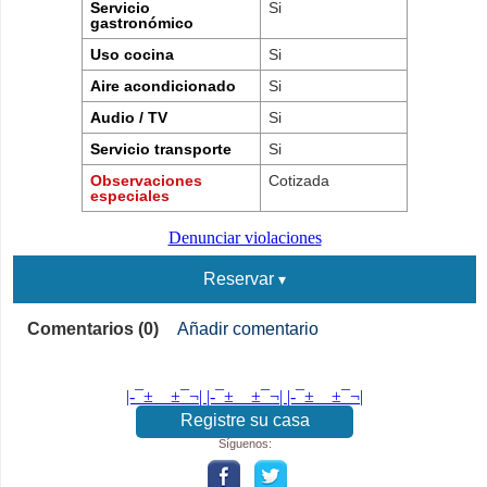
Servicio
Si
gastronómico
Uso cocina
Si
Aire acondicionado
Si
Audio / TV
Si
Servicio transporte
Si
Observaciones
Cotizada
especiales
Denunciar violaciones
Reservar
Comentarios (0)
Añadir comentario
|-¯±­__­±¯¬| |-¯±­__­±¯¬| |-¯±­__­±¯¬|
Registre su casa
Síguenos: