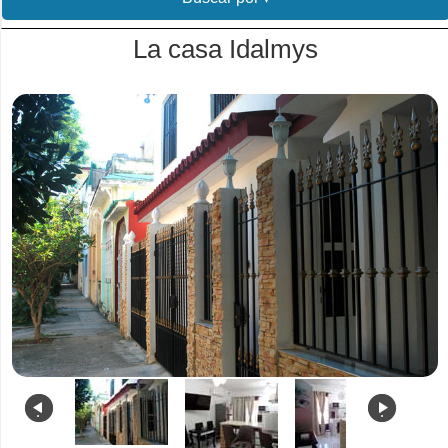
La casa Idalmys
.
.