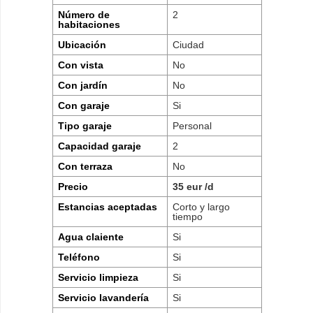
Número de
2
habitaciones
Ubicación
Ciudad
Con vista
No
Con jardín
No
Con garaje
Si
Tipo garaje
Personal
Capacidad garaje
2
Con terraza
No
Precio
35 eur /d
Estancias aceptadas
Corto y largo
tiempo
Agua claiente
Si
Teléfono
Si
Servicio limpieza
Si
Servicio lavandería
Si