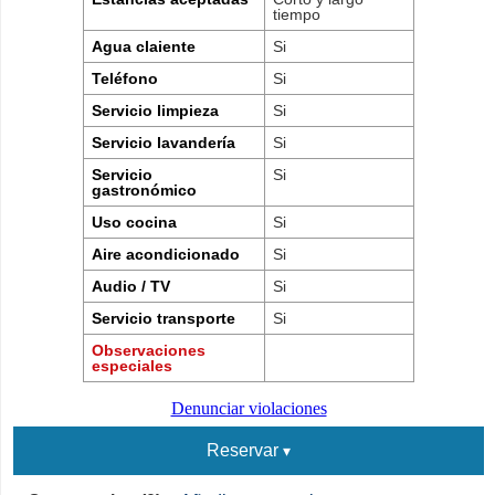
tiempo
Agua claiente
Si
Teléfono
Si
Servicio limpieza
Si
Servicio lavandería
Si
Servicio
Si
gastronómico
Uso cocina
Si
Aire acondicionado
Si
Audio / TV
Si
Servicio transporte
Si
Observaciones
especiales
Denunciar violaciones
Reservar