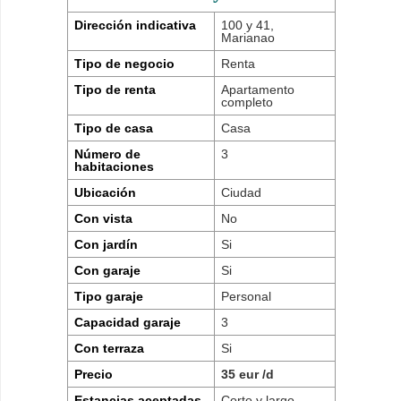
Dirección indicativa
100 y 41,
Marianao
Tipo de negocio
Renta
Tipo de renta
Apartamento
completo
Tipo de casa
Casa
Número de
3
habitaciones
Ubicación
Ciudad
Con vista
No
Con jardín
Si
Con garaje
Si
Tipo garaje
Personal
Capacidad garaje
3
Con terraza
Si
Precio
35 eur /d
Estancias aceptadas
Corto y largo