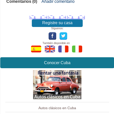
Comentarios (0)
Añadir comentario
|-¯±­__­±¯¬| |-¯±­__­±¯¬| |-¯±­__­±¯¬|
Registre su casa
Síguenos:
También disponible en
Conocer Cuba
Autos clásicos en Cuba