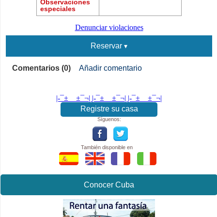
Observaciones
especiales
Denunciar violaciones
Reservar
Comentarios (0)
Añadir comentario
|-¯±­__­±¯¬| |-¯±­__­±¯¬| |-¯±­__­±¯¬|
Registre su casa
Síguenos:
También disponible en
Conocer Cuba