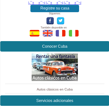
|-¯±­__­±¯¬| |-¯±­__­±¯¬| |-¯±­__­±¯¬|
Registre su casa
Síguenos:
También disponible en
Conocer Cuba
Autos clásicos en Cuba
Servicios adicionales