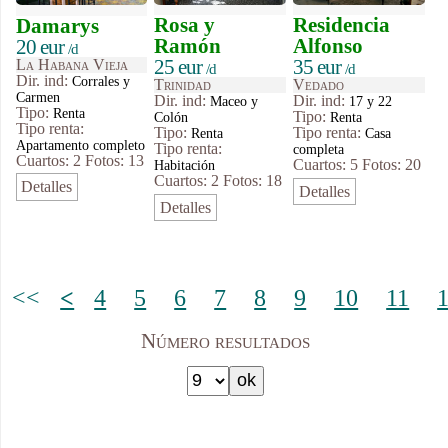
Rosa y
Residencia
Damarys
Ramón
Alfonso
20 eur
/d
25 eur
35 eur
La Habana Vieja
/d
/d
Dir. ind:
Corrales y
Trinidad
Vedado
Carmen
Dir. ind:
Dir. ind:
Maceo y
17 y 22
Tipo
:
Renta
Tipo
:
Colón
Renta
Tipo renta:
Tipo
:
Tipo renta:
Renta
Casa
Apartamento completo
Tipo renta:
completa
Cuartos: 2
Fotos: 13
Cuartos: 5
Fotos: 20
Habitación
Cuartos: 2
Fotos: 18
Detalles
Detalles
Detalles
<<
<
4
5
6
7
8
9
10
11
Número resultados