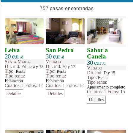
757 casas encontradas
Leiva
San Pedro
Sabor a
20 eur
30 eur
Canela
/d
/d
Santa Marta
Vedado
30 eur
/d
Dir. ind:
Dir. ind:
Primera y 13
20 y 17
Vedado
Tipo
:
Tipo
:
Renta
Renta
Dir. ind:
D y 15
Tipo renta:
Tipo renta:
Tipo
:
Renta
Habitación
Habitación
Tipo renta:
Cuartos: 1
Fotos: 12
Cuartos: 1
Fotos: 12
Apartamento completo
Cuartos: 1
Fotos: 15
Detalles
Detalles
Detalles