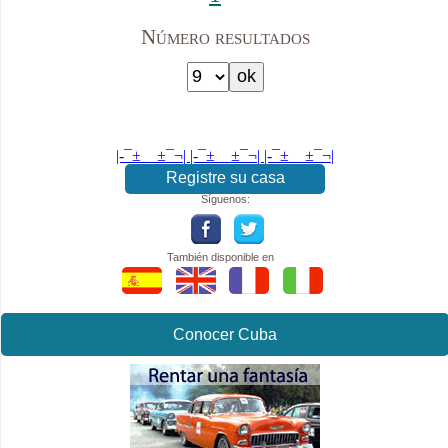
Número resultados
|-¯±­__­±¯¬| |-¯±­__­±¯¬| |-¯±­__­±¯¬|
Registre su casa
Síguenos:
También disponible en
Conocer Cuba