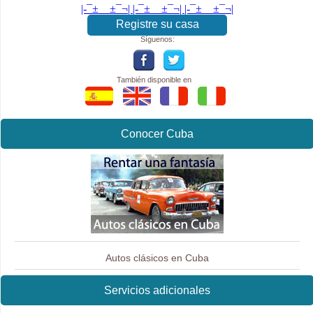
|-¯±­__­±¯¬| |-¯±­__­±¯¬| |-¯±­__­±¯¬|
Registre su casa
Síguenos:
También disponible en
Conocer Cuba
Autos clásicos en Cuba
Servicios adicionales