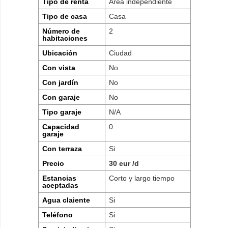
Tipo de renta
Area independiente
Tipo de casa
Casa
Número de
2
habitaciones
Ubicación
Ciudad
Con vista
No
Con jardín
No
Con garaje
No
Tipo garaje
N/A
Capacidad
0
garaje
Con terraza
Si
Precio
30 eur /d
Estancias
Corto y largo tiempo
aceptadas
Agua claiente
Si
Teléfono
Si