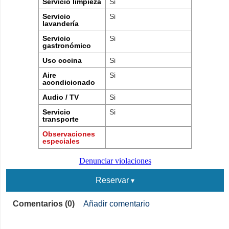
Servicio limpieza
Si
Servicio
Si
lavandería
Servicio
Si
gastronómico
Uso cocina
Si
Aire
Si
acondicionado
Audio / TV
Si
Servicio
Si
transporte
Observaciones
especiales
Denunciar violaciones
Reservar
Comentarios (0)
Añadir comentario