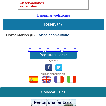
Observaciones
especiales
Denunciar violaciones
Reservar
Comentarios (0)
Añadir comentario
|-¯±­__­±¯¬| |-¯±­__­±¯¬| |-¯±­__­±¯¬|
Registre su casa
Síguenos:
También disponible en
Conocer Cuba