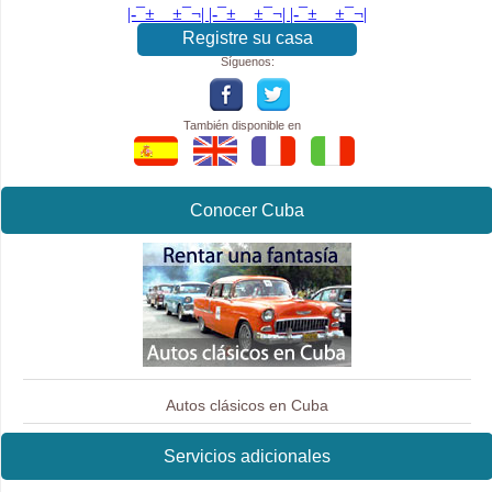
|-¯±­__­±¯¬| |-¯±­__­±¯¬| |-¯±­__­±¯¬|
Registre su casa
Síguenos:
También disponible en
Conocer Cuba
Autos clásicos en Cuba
Servicios adicionales