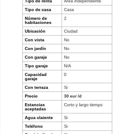
Tipo de renta
Area independiente
Tipo de casa
Casa
Número de
2
habitaciones
Ubicación
Ciudad
Con vista
No
Con jardín
No
Con garaje
No
Tipo garaje
N/A
Capacidad
0
garaje
Con terraza
Si
Precio
30 eur /d
Estancias
Corto y largo tiempo
aceptadas
Agua claiente
Si
Teléfono
Si