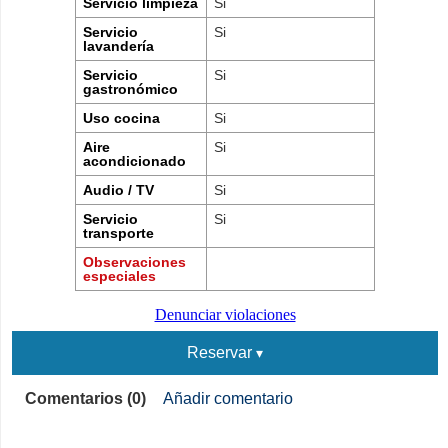
Servicio limpieza
Si
Servicio
Si
lavandería
Servicio
Si
gastronómico
Uso cocina
Si
Aire
Si
acondicionado
Audio / TV
Si
Servicio
Si
transporte
Observaciones
especiales
Denunciar violaciones
Reservar
Comentarios (0)
Añadir comentario