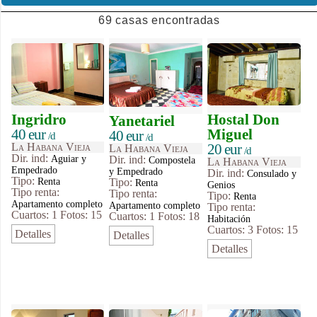
69 casas encontradas
Ingridro
Hostal Don
Yanetariel
40 eur
Miguel
40 eur
/d
/d
La Habana Vieja
20 eur
La Habana Vieja
/d
Dir. ind:
Aguiar y
Dir. ind:
Compostela
La Habana Vieja
Empedrado
y Empedrado
Dir. ind:
Consulado y
Tipo
:
Renta
Tipo
:
Renta
Genios
Tipo renta:
Tipo renta:
Tipo
:
Renta
Apartamento completo
Apartamento completo
Tipo renta:
Cuartos: 1
Fotos: 15
Cuartos: 1
Fotos: 18
Habitación
Cuartos: 3
Fotos: 15
Detalles
Detalles
Detalles