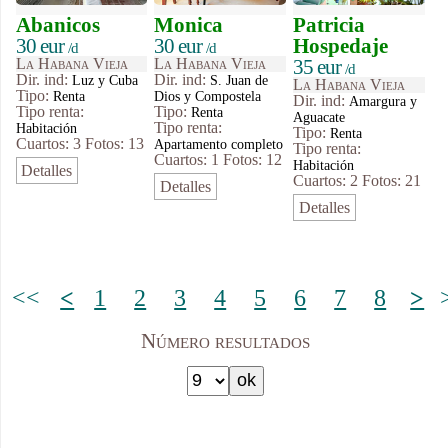
Abanicos
Monica
Patricia
30 eur
30 eur
Hospedaje
/d
/d
La Habana Vieja
La Habana Vieja
35 eur
/d
Dir. ind:
Dir. ind:
Luz y Cuba
S. Juan de
La Habana Vieja
Tipo
:
Renta
Dios y Compostela
Dir. ind:
Amargura y
Tipo renta:
Tipo
:
Renta
Aguacate
Tipo renta:
Habitación
Tipo
:
Renta
Cuartos: 3
Fotos: 13
Apartamento completo
Tipo renta:
Cuartos: 1
Fotos: 12
Habitación
Detalles
Cuartos: 2
Fotos: 21
Detalles
Detalles
<<
<
1
2
3
4
5
6
7
8
>
Número resultados