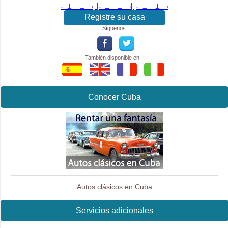
|-¯±­__­±¯¬| |-¯±­__­±¯¬| |-¯±­__­±¯¬|
Registre su casa
Síguenos:
También disponible en
Conocer Cuba
Autos clásicos en Cuba
Servicios adicionales