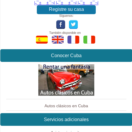
|-¯±­__­±¯¬| |-¯±­__­±¯¬| |-¯±­__­±¯¬|
Registre su casa
Síguenos:
También disponible en
Conocer Cuba
Autos clásicos en Cuba
Servicios adicionales