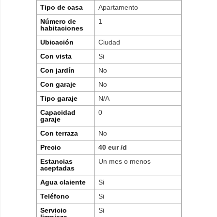
Tipo de casa
Apartamento
Número de
1
habitaciones
Ubicación
Ciudad
Con vista
Si
Con jardín
No
Con garaje
No
Tipo garaje
N/A
Capacidad
0
garaje
Con terraza
No
Precio
40 eur /d
Estancias
Un mes o menos
aceptadas
Agua claiente
Si
Teléfono
Si
Servicio
Si
limpieza