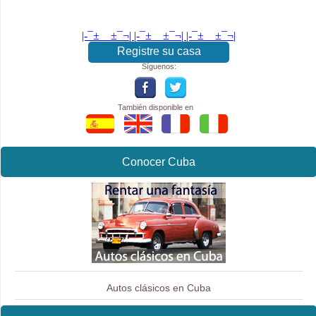
|-¯±­__­±¯¬| |-¯±­__­±¯¬| |-¯±­__­±¯¬|
Registre su casa
Síguenos:
También disponible en
Conocer Cuba
Autos clásicos en Cuba