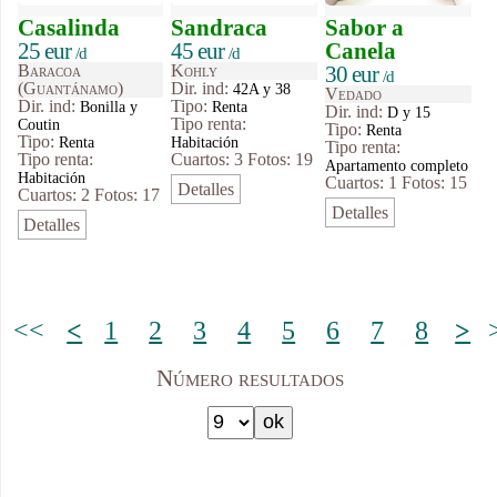
Casalinda
Sandraca
Sabor a
25 eur
45 eur
Canela
/d
/d
Baracoa
Kohly
30 eur
/d
(Guantánamo)
Dir. ind:
42A y 38
Vedado
Dir. ind:
Tipo
:
Bonilla y
Renta
Dir. ind:
D y 15
Tipo renta:
Coutin
Tipo
:
Renta
Tipo
:
Renta
Habitación
Tipo renta:
Tipo renta:
Cuartos: 3
Fotos: 19
Apartamento completo
Habitación
Cuartos: 1
Fotos: 15
Detalles
Cuartos: 2
Fotos: 17
Detalles
Detalles
<<
<
1
2
3
4
5
6
7
8
>
Número resultados