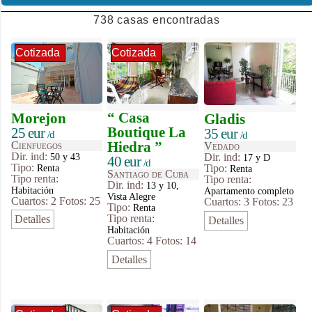
738 casas encontradas
Cotizada
Cotizada
“ Casa
Morejon
Gladis
Boutique La
25 eur
35 eur
/d
/d
Hiedra ”
Cienfuegos
Vedado
Dir. ind:
50 y 43
Dir. ind:
17 y D
40 eur
/d
Tipo
:
Renta
Tipo
:
Renta
Santiago de Cuba
Tipo renta:
Tipo renta:
Dir. ind:
13 y 10,
Habitación
Apartamento completo
Vista Alegre
Cuartos: 2
Fotos: 25
Cuartos: 3
Fotos: 23
Tipo
:
Renta
Tipo renta:
Detalles
Detalles
Habitación
Cuartos: 4
Fotos: 14
Detalles