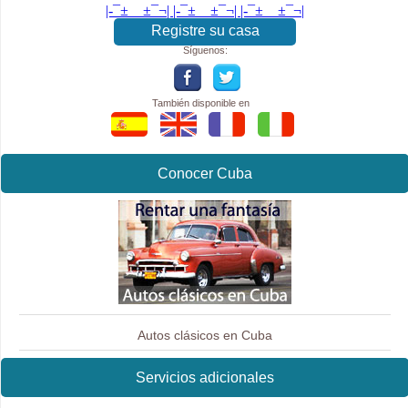
|-¯±­__­±¯¬| |-¯±­__­±¯¬| |-¯±­__­±¯¬|
Registre su casa
Síguenos:
También disponible en
Conocer Cuba
Autos clásicos en Cuba
Servicios adicionales