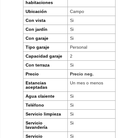
habitaciones
Ubicación
Campo
Con vista
Si
Con jardín
Si
Con garaje
Si
Tipo garaje
Personal
Capacidad garaje
2
Con terraza
Si
Precio
Precio neg.
Estancias
Un mes o menos
aceptadas
Agua claiente
Si
Teléfono
Si
Servicio limpieza
Si
Servicio
Si
lavandería
Servicio
Si