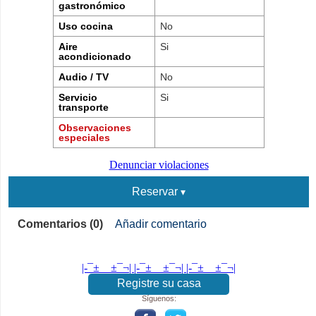
gastronómico
Uso cocina
No
Aire
Si
acondicionado
Audio / TV
No
Servicio
Si
transporte
Observaciones
especiales
Denunciar violaciones
Reservar
Comentarios (0)
Añadir comentario
|-¯±­__­±¯¬| |-¯±­__­±¯¬| |-¯±­__­±¯¬|
Registre su casa
Síguenos: