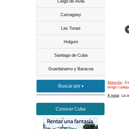
Ciego de Ávila
Camagüey
Las Tunas
Holguín
Santiago de Cuba
Guantánamo y Baracoa
Atención
: Ex
Buscar por
tenga cualqu
A notar
: La 
Conocer Cuba