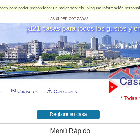
esiones para poder proporcionar un mejor servicio. Ninguna información person
las super cotizadas
¡821
casas para todos los gustos y e
s
Contactos
Condiciones
* Todas 
Registre su casa
Menú Rápido