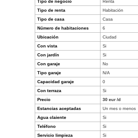
Tipo de negocio
Renta
Tipo de renta
Habitación
Tipo de casa
Casa
Número de habitaciones
6
Ubicación
Ciudad
Con vista
Si
Con jardín
Si
Con garaje
No
Tipo garaje
N/A
Capacidad garaje
0
Con terraza
Si
Precio
30 eur /d
Estancias aceptadas
Un mes o menos
Agua claiente
Si
Teléfono
Si
Servicio limpieza
Si