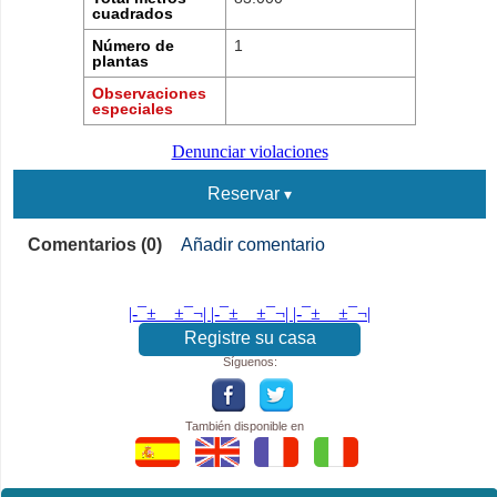
cuadrados
Número de
1
plantas
Observaciones
especiales
Denunciar violaciones
Reservar
Comentarios (0)
Añadir comentario
|-¯±­__­±¯¬| |-¯±­__­±¯¬| |-¯±­__­±¯¬|
Registre su casa
Síguenos:
También disponible en