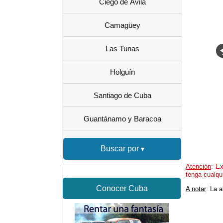
Ciego de Ávila
Camagüey
Las Tunas
Holguín
Santiago de Cuba
Guantánamo y Baracoa
Buscar por
Atención
: Ex
tenga cualqu
Conocer Cuba
A notar
: La 