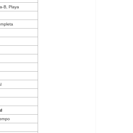
ta-B, Playa
ompleta
l
/d
iempo