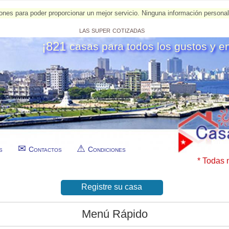
esiones para poder proporcionar un mejor servicio. Ninguna información person
las super cotizadas
¡821
casas para todos los gustos y e
s
Contactos
Condiciones
* Todas 
Registre su casa
Menú Rápido