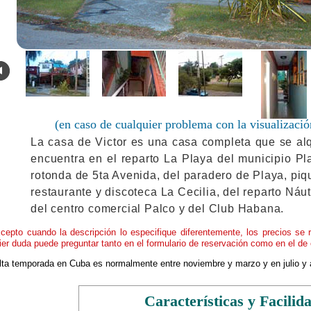
.
(en caso de cualquier problema con la visualizació
La casa de Victor es una casa completa que se alq
encuentra en el reparto La Playa del municipio Pl
rotonda de 5ta Avenida, del paradero de Playa, piq
restaurante y discoteca La Cecilia, del reparto Náu
del centro comercial Palco y del Club Habana.
cepto cuando la descripción lo especifique diferentemente, los precios se 
ier duda puede preguntar tanto en el formulario de reservación como en el de 
alta temporada en Cuba es normalmente entre noviembre y marzo y en julio y 
Características y Facilid