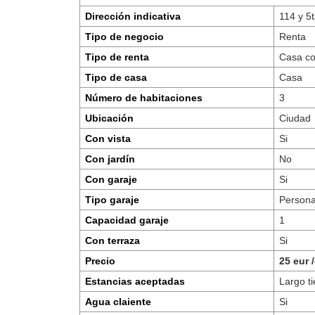
Dirección indicativa
114 y 5
Tipo de negocio
Renta
Tipo de renta
Casa c
Tipo de casa
Casa
Número de habitaciones
3
Ubicación
Ciudad
Con vista
Si
Con jardín
No
Con garaje
Si
Tipo garaje
Persona
Capacidad garaje
1
Con terraza
Si
Precio
25 eur 
Estancias aceptadas
Largo t
Agua claiente
Si