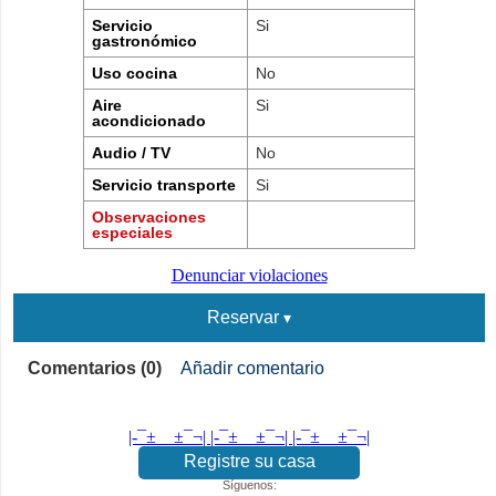
Servicio
Si
gastronómico
Uso cocina
No
Aire
Si
acondicionado
Audio / TV
No
Servicio transporte
Si
Observaciones
especiales
Denunciar violaciones
Reservar
Comentarios (0)
Añadir comentario
|-¯±­__­±¯¬| |-¯±­__­±¯¬| |-¯±­__­±¯¬|
Registre su casa
Síguenos: