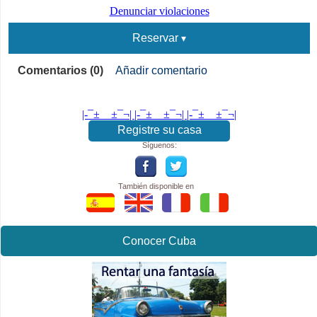
Denunciar violaciones
Reservar
Comentarios (0)
Añadir comentario
|-¯±­__­±¯¬| |-¯±­__­±¯¬| |-¯±­__­±¯¬|
Registre su casa
Síguenos:
También disponible en
Conocer Cuba