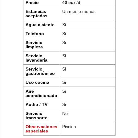
Precio
40 eur /d
Estancias
Un mes o menos
aceptadas
Agua claiente
Si
Teléfono
Si
Servicio
Si
limpieza
Servicio
Si
lavandería
Servicio
Si
gastronómico
Uso cocina
Si
Aire
Si
acondicionado
Audio / TV
Si
Servicio
No
transporte
Observaciones
Piscina
especiales