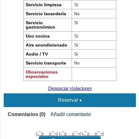
Servicio limpieza
Si
Servicio lavandería
No
Servicio
Si
gastronómico
Uso cocina
Si
Aire acondicionado
Si
Audio / TV
Si
Servicio transporte
No
Observaciones
especiales
Denunciar violaciones
Reservar
Comentarios (0)
Añadir comentario
|-¯±­__­±¯¬| |-¯±­__­±¯¬| |-¯±­__­±¯¬|