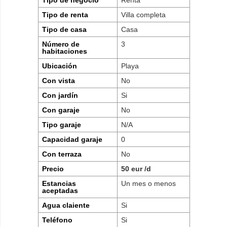
Tipo de negocio
Renta
Tipo de renta
Villa completa
Tipo de casa
Casa
Número de
3
habitaciones
Ubicación
Playa
Con vista
No
Con jardín
Si
Con garaje
No
Tipo garaje
N/A
Capacidad garaje
0
Con terraza
No
Precio
50 eur /d
Estancias
Un mes o menos
aceptadas
Agua claiente
Si
Teléfono
Si