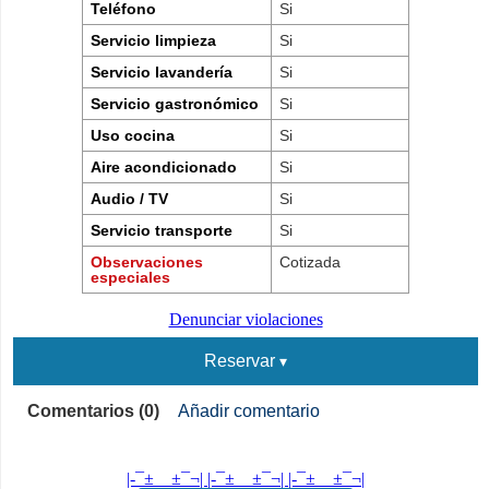
Teléfono
Si
Servicio limpieza
Si
Servicio lavandería
Si
Servicio gastronómico
Si
Uso cocina
Si
Aire acondicionado
Si
Audio / TV
Si
Servicio transporte
Si
Observaciones
Cotizada
especiales
Denunciar violaciones
Reservar
Comentarios (0)
Añadir comentario
|-¯±­__­±¯¬| |-¯±­__­±¯¬| |-¯±­__­±¯¬|