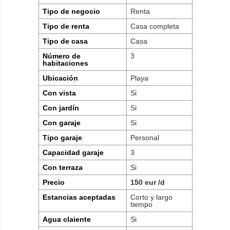
Tipo de negocio
Renta
Tipo de renta
Casa completa
Tipo de casa
Casa
Número de
3
habitaciones
Ubicación
Playa
Con vista
Si
Con jardín
Si
Con garaje
Si
Tipo garaje
Personal
Capacidad garaje
3
Con terraza
Si
Precio
150 eur /d
Estancias aceptadas
Corto y largo
tiempo
Agua claiente
Si