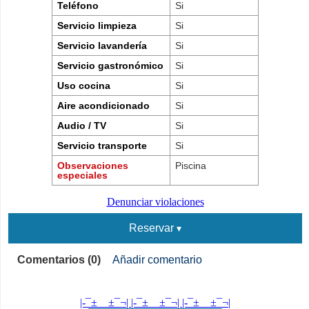
Teléfono
Si
Servicio limpieza
Si
Servicio lavandería
Si
Servicio gastronómico
Si
Uso cocina
Si
Aire acondicionado
Si
Audio / TV
Si
Servicio transporte
Si
Observaciones
Piscina
especiales
Denunciar violaciones
Reservar
Comentarios (0)
Añadir comentario
|-¯±­__­±¯¬| |-¯±­__­±¯¬| |-¯±­__­±¯¬|