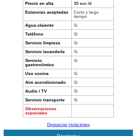
Precio en alta
35 eur /d
Estancias aceptadas
Corto y largo
tiempo
Agua claiente
Si
Teléfono
Si
Servicio limpieza
Si
Servicio lavandería
Si
Servicio
Si
gastronómico
Uso cocina
Si
Aire acondicionado
Si
Audio / TV
Si
Servicio transporte
Si
Observaciones
especiales
Denunciar violaciones