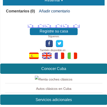
Reservar
Comentarios (0)
Añadir comentario
|-¯±­__­±¯¬| |-¯±­__­±¯¬| |-¯±­__­±¯¬|
Registre su casa
Síguenos:
También disponible en
Conocer Cuba
Autos clásicos en Cuba
Servicios adicionales