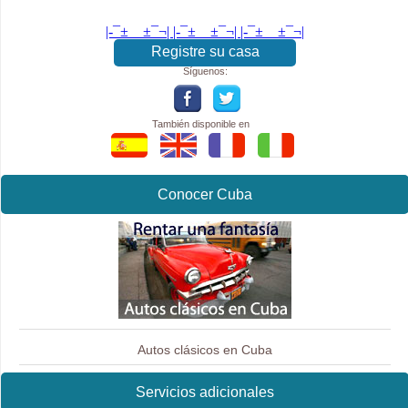
|-¯±­__­±¯¬| |-¯±­__­±¯¬| |-¯±­__­±¯¬|
Registre su casa
Síguenos:
También disponible en
Conocer Cuba
Autos clásicos en Cuba
Servicios adicionales