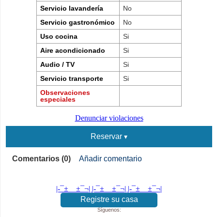
Servicio lavandería
No
Servicio gastronómico
No
Uso cocina
Si
Aire acondicionado
Si
Audio / TV
Si
Servicio transporte
Si
Observaciones
especiales
Denunciar violaciones
Reservar
Comentarios (0)
Añadir comentario
|-¯±­__­±¯¬| |-¯±­__­±¯¬| |-¯±­__­±¯¬|
Registre su casa
Síguenos: