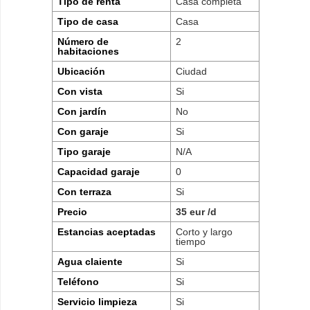
Tipo de renta
Casa completa
Tipo de casa
Casa
Número de
2
habitaciones
Ubicación
Ciudad
Con vista
Si
Con jardín
No
Con garaje
Si
Tipo garaje
N/A
Capacidad garaje
0
Con terraza
Si
Precio
35 eur /d
Estancias aceptadas
Corto y largo
tiempo
Agua claiente
Si
Teléfono
Si
Servicio limpieza
Si