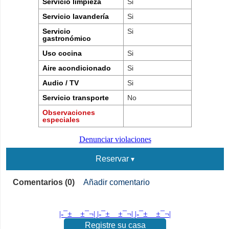
Servicio limpieza
Si
Servicio lavandería
Si
Servicio
Si
gastronómico
Uso cocina
Si
Aire acondicionado
Si
Audio / TV
Si
Servicio transporte
No
Observaciones
especiales
Denunciar violaciones
Reservar
Comentarios (0)
Añadir comentario
|-¯±­__­±¯¬| |-¯±­__­±¯¬| |-¯±­__­±¯¬|
Registre su casa