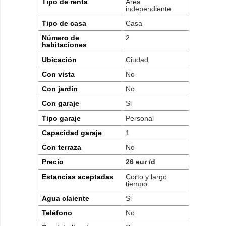
Tipo de renta
Area
independiente
Tipo de casa
Casa
Número de
2
habitaciones
Ubicación
Ciudad
Con vista
No
Con jardín
No
Con garaje
Si
Tipo garaje
Personal
Capacidad garaje
1
Con terraza
No
Precio
26 eur /d
Estancias aceptadas
Corto y largo
tiempo
Agua claiente
Si
Teléfono
No