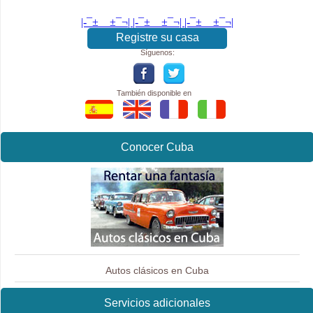
|-¯±­__­±¯¬| |-¯±­__­±¯¬| |-¯±­__­±¯¬|
Registre su casa
Síguenos:
También disponible en
Conocer Cuba
Autos clásicos en Cuba
Servicios adicionales