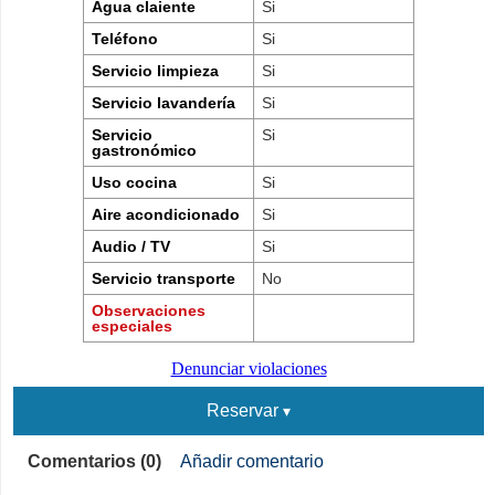
Agua claiente
Si
Teléfono
Si
Servicio limpieza
Si
Servicio lavandería
Si
Servicio
Si
gastronómico
Uso cocina
Si
Aire acondicionado
Si
Audio / TV
Si
Servicio transporte
No
Observaciones
especiales
Denunciar violaciones
Reservar
Comentarios (0)
Añadir comentario