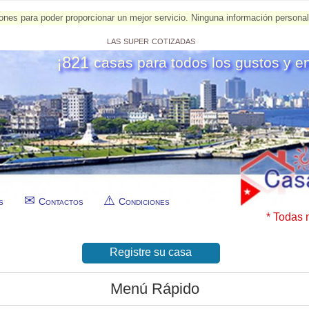
esiones para poder proporcionar un mejor servicio. Ninguna información person
las super cotizadas
¡821
casas para todos los gustos y e
s
Contactos
Condiciones
* Todas 
Registre su casa
Menú Rápido