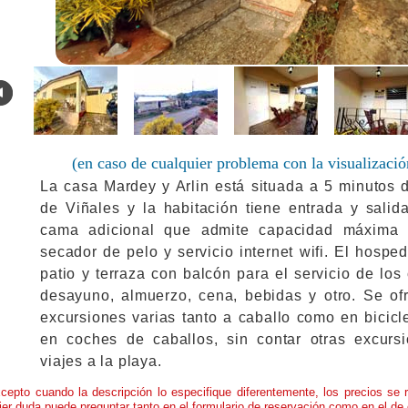
.
(en caso de cualquier problema con la visualizació
La casa Mardey y Arlin está situada a 5 minutos d
de Viñales y la habitación tiene entrada y sali
cama adicional que admite capacidad máxima 
secador de pelo y servicio internet wifi. El hosp
patio y terraza con balcón para el servicio de los
desayuno, almuerzo, cena, bebidas y otro. Se of
excursiones varias tanto a caballo como en bicicl
en coches de caballos, sin contar otras excur
viajes a la playa.
cepto cuando la descripción lo especifique diferentemente, los precios se 
ier duda puede preguntar tanto en el formulario de reservación como en el de 