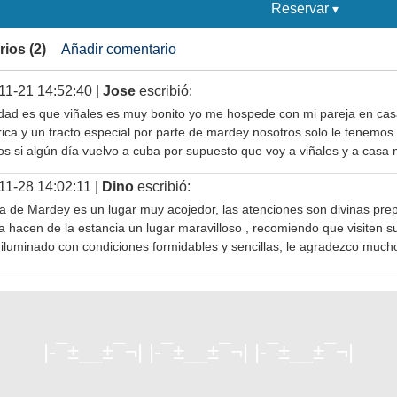
Reservar
ios (2)
Añadir comentario
11-21 14:52:40 |
Jose
escribió:
dad es que viñales es muy bonito yo me hospede con mi pareja en ca
rica y un tracto especial por parte de mardey nosotros solo le tenemos 
os si algún día vuelvo a cuba por supuesto que voy a viñales y a cas
11-28 14:02:11 |
Dino
escribió:
a de Mardey es un lugar muy acojedor, las atenciones son divinas pre
a hacen de la estancia un lugar maravilloso , recomiendo que visiten s
 iluminado con condiciones formidables y sencillas, le agradezco mucho
|-¯±­__­±¯¬| |-¯±­__­±¯¬| |-¯±­__­±¯¬|