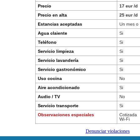
Precio
17 eur /d
Precio en alta
25 eur /d
Estancias aceptadas
Un mes o
Agua claiente
Si
Teléfono
Si
Servicio limpieza
Si
Servicio lavandería
Si
Servicio gastronómico
Si
Uso cocina
No
Aire acondicionado
Si
Audio / TV
No
Servicio transporte
Si
Observaciones especiales
Cotizada
Wi-Fi
Denunciar violaciones