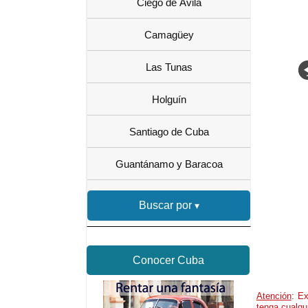
Ciego de Ávila
Camagüey
Las Tunas
Holguín
Santiago de Cuba
Guantánamo y Baracoa
Buscar por
Conocer Cuba
Atención
: Ex
tenga cualqu