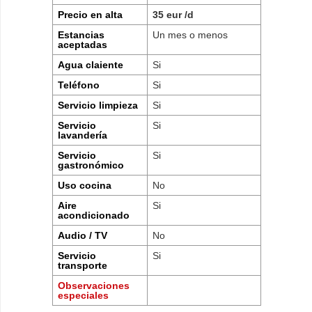
Precio en alta
35 eur /d
Estancias
Un mes o menos
aceptadas
Agua claiente
Si
Teléfono
Si
Servicio limpieza
Si
Servicio
Si
lavandería
Servicio
Si
gastronómico
Uso cocina
No
Aire
Si
acondicionado
Audio / TV
No
Servicio
Si
transporte
Observaciones
especiales