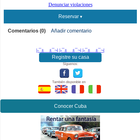
Denunciar violaciones
Reservar
Comentarios (0)
Añadir comentario
|-¯±­__­±¯¬| |-¯±­__­±¯¬| |-¯±­__­±¯¬|
Registre su casa
Síguenos:
También disponible en
Conocer Cuba