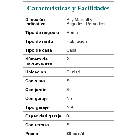
Características y Facilidades
Dirección
Pi y Margall y
indicativa
Brigadier, Remedios
Tipo de negocio
Renta
Tipo de renta
Habitación
Tipo de casa
Casa
Número de
2
habitaciones
Ubicación
Ciudad
Con vista
Si
Con jardín
Si
Con garaje
No
Tipo garaje
N/A
Capacidad garaje
0
Con terraza
Si
Precio
30 eur /d