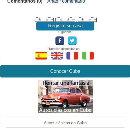
Comentarios (0)
Añadir comentario
|-¯±­__­±¯¬| |-¯±­__­±¯¬| |-¯±­__­±¯¬|
Registre su casa
Síguenos:
También disponible en
Conocer Cuba
Autos clásicos en Cuba