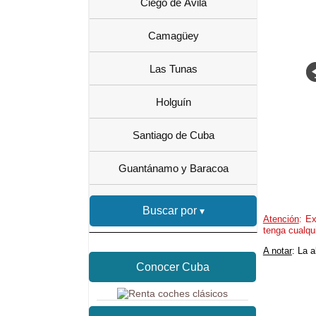
Ciego de Ávila
Camagüey
Las Tunas
Holguín
Santiago de Cuba
Guantánamo y Baracoa
Buscar por
Atención
: Ex
tenga cualqu
A notar
: La 
Conocer Cuba