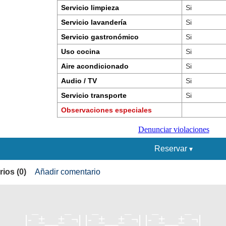
Servicio limpieza
Si
Servicio lavandería
Si
Servicio gastronómico
Si
Uso cocina
Si
Aire acondicionado
Si
Audio / TV
Si
Servicio transporte
Si
Observaciones especiales
Denunciar violaciones
Reservar
ios (0)
Añadir comentario
|-¯±­__­±¯¬| |-¯±­__­±¯¬| |-¯±­__­±¯¬|