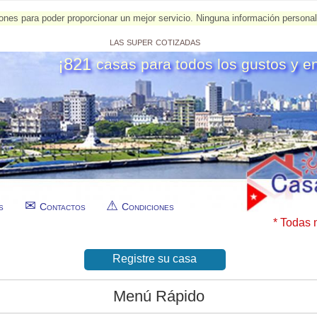
esiones para poder proporcionar un mejor servicio. Ninguna información person
las super cotizadas
¡821
casas para todos los gustos y e
s
Contactos
Condiciones
* Todas 
Registre su casa
Menú Rápido