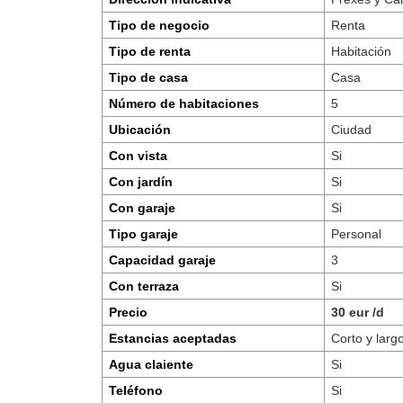
Tipo de negocio
Renta
Tipo de renta
Habitación
Tipo de casa
Casa
Número de habitaciones
5
Ubicación
Ciudad
Con vista
Si
Con jardín
Si
Con garaje
Si
Tipo garaje
Personal
Capacidad garaje
3
Con terraza
Si
Precio
30 eur /d
Estancias aceptadas
Corto y larg
Agua claiente
Si
Teléfono
Si