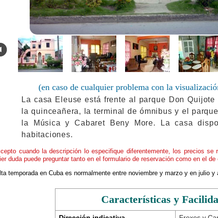
.
(en caso de cualquier problema con la visualizació
La casa Eleuse está frente al parque Don Quijote
la quinceañera, la terminal de ómnibus y el parqu
la Música y Cabaret Beny More. La casa disp
habitaciones.
cepto cuando la descripción lo especifique diferentemente, los precios se 
ier duda puede preguntar tanto en el formulario de reservación como en el de 
alta temporada en Cuba es normalmente entre noviembre y marzo y en julio y 
Características y Facilid
Dirección indicativa
Frexes y Ca