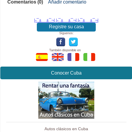
Comentarios (0)
Añadir comentario
|-¯±­__­±¯¬| |-¯±­__­±¯¬| |-¯±­__­±¯¬|
Registre su casa
Síguenos:
También disponible en
Conocer Cuba
Autos clásicos en Cuba