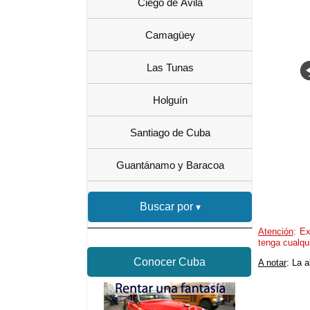
Ciego de Ávila
Camagüey
Las Tunas
Holguín
Santiago de Cuba
Guantánamo y Baracoa
Buscar por
Atención
: Ex
tenga cualqu
Conocer Cuba
A notar
: La 