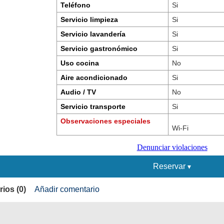
Teléfono
Si
Servicio limpieza
Si
Servicio lavandería
Si
Servicio gastronómico
Si
Uso cocina
No
Aire acondicionado
Si
Audio / TV
No
Servicio transporte
Si
Observaciones especiales
Wi-Fi
Denunciar violaciones
Reservar
ios (0)
Añadir comentario