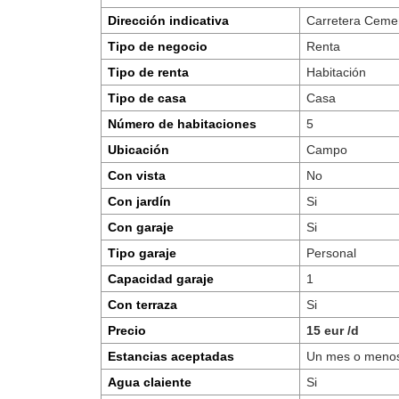
Dirección indicativa
Carretera Cemen
Tipo de negocio
Renta
Tipo de renta
Habitación
Tipo de casa
Casa
Número de habitaciones
5
Ubicación
Campo
Con vista
No
Con jardín
Si
Con garaje
Si
Tipo garaje
Personal
Capacidad garaje
1
Con terraza
Si
Precio
15 eur /d
Estancias aceptadas
Un mes o meno
Agua claiente
Si