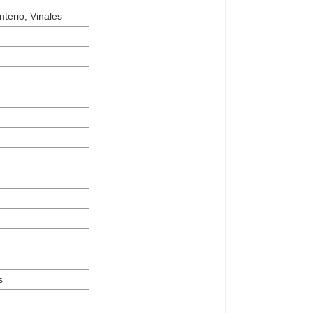
terio, Vinales
s