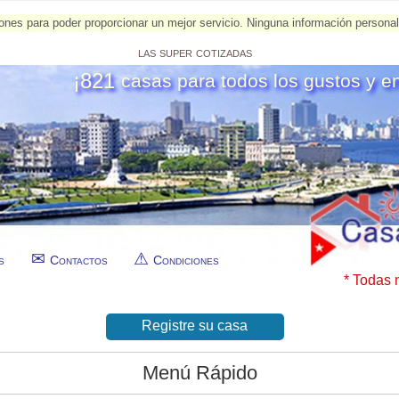
esiones para poder proporcionar un mejor servicio. Ninguna información person
las super cotizadas
¡821
casas para todos los gustos y e
s
Contactos
Condiciones
* Todas 
Registre su casa
Menú Rápido