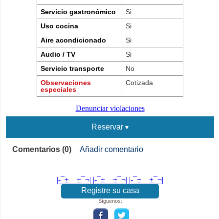
Servicio gastronómico
Si
Uso cocina
Si
Aire acondicionado
Si
Audio / TV
Si
Servicio transporte
No
Observaciones
Cotizada
especiales
Denunciar violaciones
Reservar
Comentarios (0)
Añadir comentario
|-¯±­__­±¯¬| |-¯±­__­±¯¬| |-¯±­__­±¯¬|
Registre su casa
Síguenos: