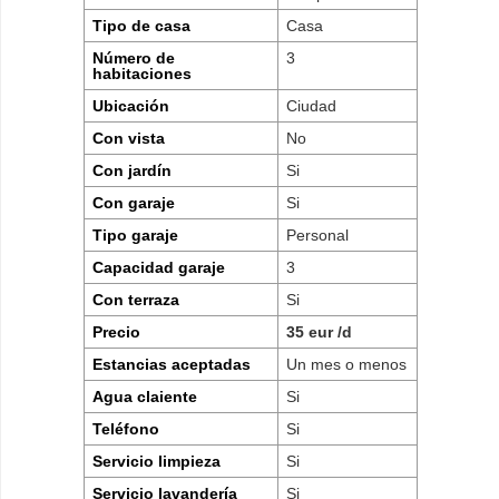
Tipo de casa
Casa
Número de
3
habitaciones
Ubicación
Ciudad
Con vista
No
Con jardín
Si
Con garaje
Si
Tipo garaje
Personal
Capacidad garaje
3
Con terraza
Si
Precio
35 eur /d
Estancias aceptadas
Un mes o menos
Agua claiente
Si
Teléfono
Si
Servicio limpieza
Si
Servicio lavandería
Si