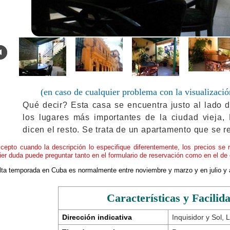
.
(en caso de cualquier problema con la visualizació
Qué decir? Esta casa se encuentra justo al lado d
los lugares más importantes de la ciudad vieja,
dicen el resto. Se trata de un apartamento que se r
cepto cuando la descripción lo especifique diferentemente, los precios se 
ier duda puede preguntar tanto en el formulario de reservación como en el de 
alta temporada en Cuba es normalmente entre noviembre y marzo y en julio y 
Características y Facilid
Dirección indicativa
Inquisidor y Sol,