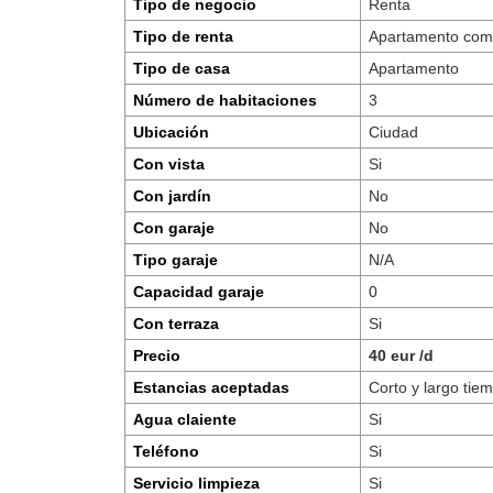
Tipo de negocio
Renta
Tipo de renta
Apartamento com
Tipo de casa
Apartamento
Número de habitaciones
3
Ubicación
Ciudad
Con vista
Si
Con jardín
No
Con garaje
No
Tipo garaje
N/A
Capacidad garaje
0
Con terraza
Si
Precio
40 eur /d
Estancias aceptadas
Corto y largo tie
Agua claiente
Si
Teléfono
Si
Servicio limpieza
Si