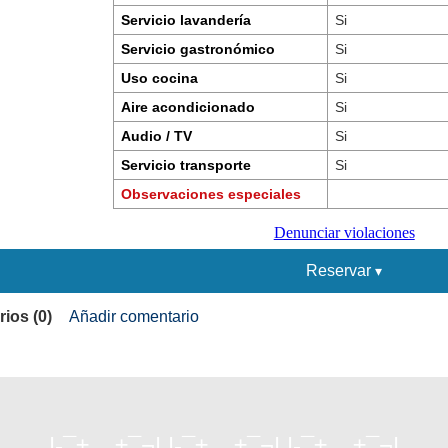
Servicio lavandería
Si
Servicio gastronómico
Si
Uso cocina
Si
Aire acondicionado
Si
Audio / TV
Si
Servicio transporte
Si
Observaciones especiales
Denunciar violaciones
Reservar
ios (0)
Añadir comentario
|-¯±­__­±¯¬| |-¯±­__­±¯¬| |-¯±­__­±¯¬|