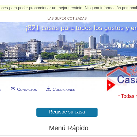
esiones para poder proporcionar un mejor servicio. Ninguna información person
las super cotizadas
¡821
casas para todos los gustos y e
s
Contactos
Condiciones
* Todas 
Registre su casa
Menú Rápido