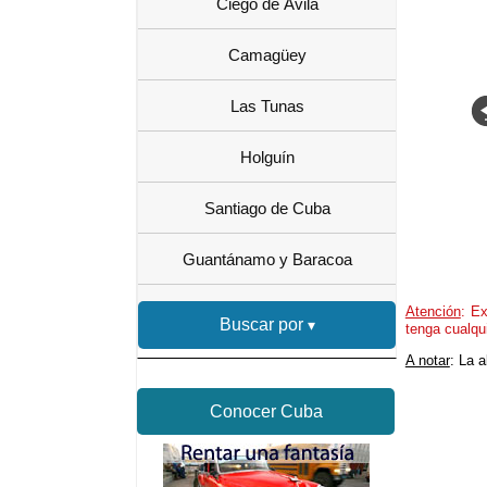
Ciego de Ávila
Camagüey
Las Tunas
Holguín
Santiago de Cuba
Guantánamo y Baracoa
Atención
: Ex
Buscar por
tenga cualqu
A notar
: La 
Conocer Cuba