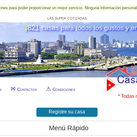
esiones para poder proporcionar un mejor servicio. Ninguna información person
las super cotizadas
¡821
casas para todos los gustos y e
s
Contactos
Condiciones
* Todas 
Registre su casa
Menú Rápido