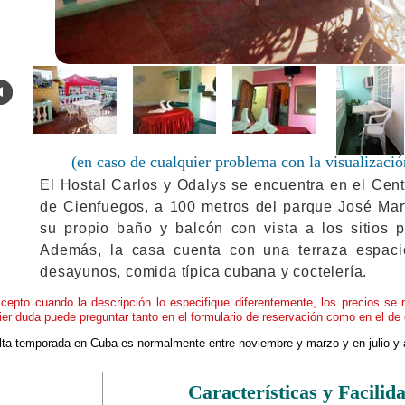
.
(en caso de cualquier problema con la visualizació
El Hostal Carlos y Odalys se encuentra en el Cent
de Cienfuegos, a 100 metros del parque José Mart
su propio baño y balcón con vista a los sitios p
Además, la casa cuenta con una terraza espaci
desayunos, comida típica cubana y coctelería.
cepto cuando la descripción lo especifique diferentemente, los precios se 
ier duda puede preguntar tanto en el formulario de reservación como en el de 
alta temporada en Cuba es normalmente entre noviembre y marzo y en julio y 
Características y Facilid