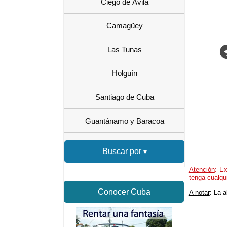
Ciego de Ávila
Camagüey
Las Tunas
Holguín
Santiago de Cuba
Guantánamo y Baracoa
Buscar por
Atención
: Ex
tenga cualqu
Conocer Cuba
A notar
: La 