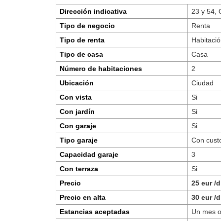
Dirección indicativa
23 y 54,
Tipo de negocio
Renta
Tipo de renta
Habitaci
Tipo de casa
Casa
Número de habitaciones
2
Ubicación
Ciudad
Con vista
Si
Con jardín
Si
Con garaje
Si
Tipo garaje
Con cust
Capacidad garaje
3
Con terraza
Si
Precio
25 eur /d
Precio en alta
30 eur /d
Estancias aceptadas
Un mes 