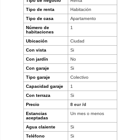
Tipo de negocio
Renta
Tipo de renta
Habitación
Tipo de casa
Apartamento
Número de
1
habitaciones
Ubicación
Ciudad
Con vista
Si
Con jardín
No
Con garaje
Si
Tipo garaje
Colectivo
Capacidad garaje
1
Con terraza
Si
Precio
8 eur /d
Estancias
Un mes o menos
aceptadas
Agua claiente
Si
Teléfono
Si