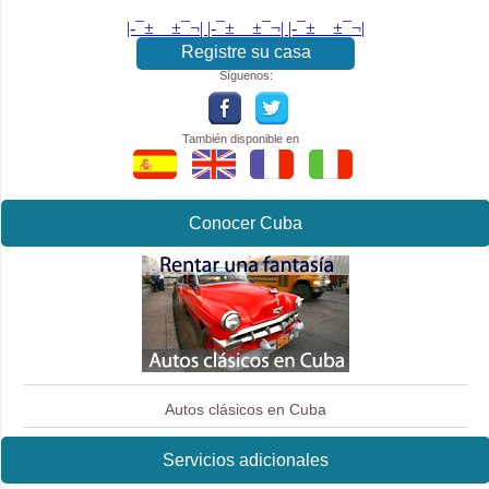
|-¯±­__­±¯¬| |-¯±­__­±¯¬| |-¯±­__­±¯¬|
Registre su casa
Síguenos:
También disponible en
Conocer Cuba
Autos clásicos en Cuba
Servicios adicionales