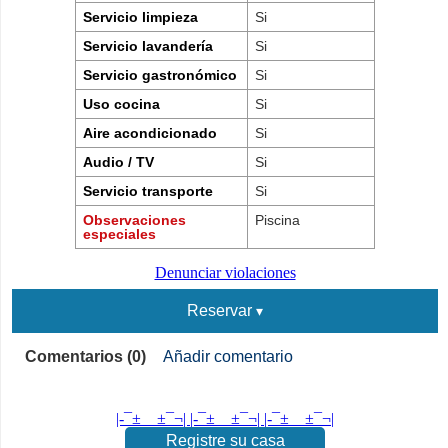
Servicio limpieza
Si
Servicio lavandería
Si
Servicio gastronómico
Si
Uso cocina
Si
Aire acondicionado
Si
Audio / TV
Si
Servicio transporte
Si
Observaciones
Piscina
especiales
Denunciar violaciones
Reservar
Comentarios (0)
Añadir comentario
|-¯±­__­±¯¬| |-¯±­__­±¯¬| |-¯±­__­±¯¬|
Registre su casa