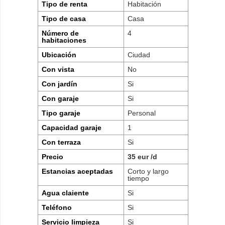
Tipo de renta
Habitación
Tipo de casa
Casa
Número de
4
habitaciones
Ubicación
Ciudad
Con vista
No
Con jardín
Si
Con garaje
Si
Tipo garaje
Personal
Capacidad garaje
1
Con terraza
Si
Precio
35 eur /d
Estancias aceptadas
Corto y largo
tiempo
Agua claiente
Si
Teléfono
Si
Servicio limpieza
Si