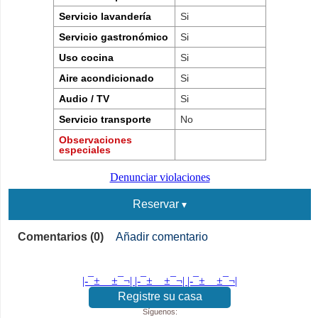
Servicio lavandería
Si
Servicio gastronómico
Si
Uso cocina
Si
Aire acondicionado
Si
Audio / TV
Si
Servicio transporte
No
Observaciones
especiales
Denunciar violaciones
Reservar
Comentarios (0)
Añadir comentario
|-¯±­__­±¯¬| |-¯±­__­±¯¬| |-¯±­__­±¯¬|
Registre su casa
Síguenos: