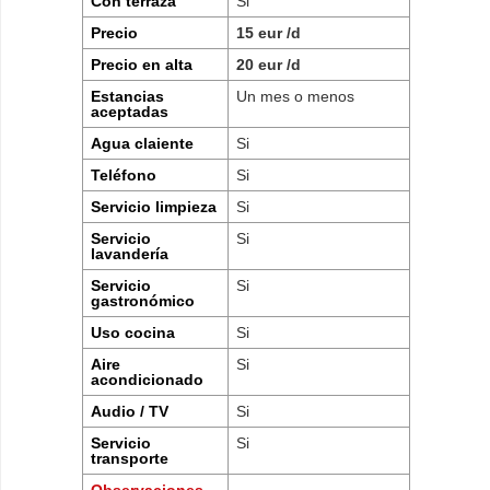
Con terraza
Si
Precio
15 eur /d
Precio en alta
20 eur /d
Estancias
Un mes o menos
aceptadas
Agua claiente
Si
Teléfono
Si
Servicio limpieza
Si
Servicio
Si
lavandería
Servicio
Si
gastronómico
Uso cocina
Si
Aire
Si
acondicionado
Audio / TV
Si
Servicio
Si
transporte
Observaciones