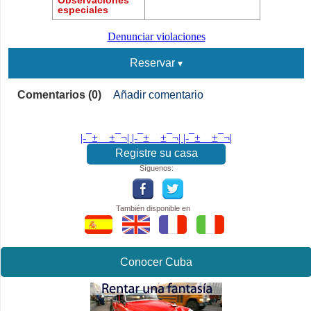
especiales
Denunciar violaciones
Reservar
Comentarios (0)
Añadir comentario
|-¯±­__­±¯¬| |-¯±­__­±¯¬| |-¯±­__­±¯¬|
Registre su casa
Síguenos:
También disponible en
Conocer Cuba