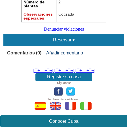
Número de
2
plantas
Observaciones
Cotizada
especiales
Denunciar violaciones
Reservar
Comentarios (0)
Añadir comentario
|-¯±­__­±¯¬| |-¯±­__­±¯¬| |-¯±­__­±¯¬|
Registre su casa
Síguenos:
También disponible en
Conocer Cuba