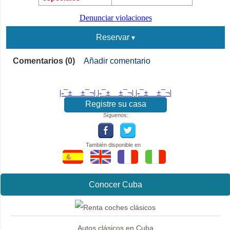
Denunciar violaciones
Reservar
Comentarios (0)
Añadir comentario
|-¯±­__­±¯¬| |-¯±­__­±¯¬| |-¯±­__­±¯¬|
Registre su casa
Síguenos:
También disponible en
Conocer Cuba
Autos clásicos en Cuba