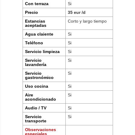
Con terraza
Si
Precio
35 eur /d
Estancias
Corto y largo tiempo
aceptadas
Agua claiente
Si
Teléfono
Si
Servicio limpieza
Si
Servicio
Si
lavandería
Servicio
Si
gastronómico
Uso cocina
Si
Aire
Si
acondicionado
Audio / TV
Si
Servicio
Si
transporte
Observaciones
especiales