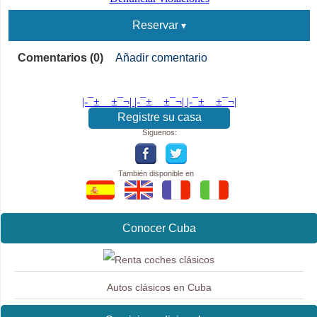
Reservar
Comentarios (0)
Añadir comentario
|-¯±­__­±¯¬| |-¯±­__­±¯¬| |-¯±­__­±¯¬|
Registre su casa
Síguenos:
También disponible en
Conocer Cuba
Autos clásicos en Cuba