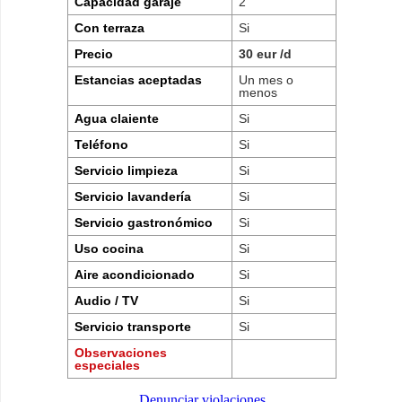
Capacidad garaje
2
Con terraza
Si
Precio
30 eur /d
Estancias aceptadas
Un mes o
menos
Agua claiente
Si
Teléfono
Si
Servicio limpieza
Si
Servicio lavandería
Si
Servicio gastronómico
Si
Uso cocina
Si
Aire acondicionado
Si
Audio / TV
Si
Servicio transporte
Si
Observaciones
especiales
Denunciar violaciones