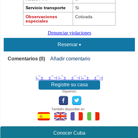
Servicio transporte
Si
Observaciones
Cotizada
especiales
Denunciar violaciones
Reservar
Comentarios (0)
Añadir comentario
|-¯±­__­±¯¬| |-¯±­__­±¯¬| |-¯±­__­±¯¬|
Registre su casa
Síguenos:
También disponible en
Conocer Cuba